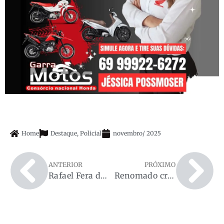
Home
Destaque
,
Policial
novembro
/
2025
ANTERIOR
PRÓXIMO
Rafael Fera destina R$ 2,5 milhões ao 7º Batalhão da PM para reforçar a segurança na zona rural de Rondônia
Renomado criminalista Dr. Ademir Miranda consegue soltura de empresário de Espigão do Oeste detido em operação da PF