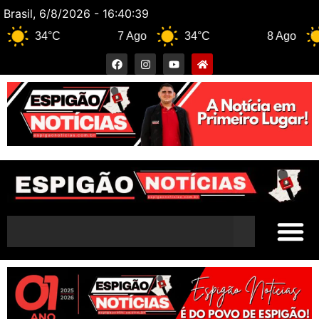
Brasil, 6/8/2026 - 16:40:40
34°C
7 Ago
34°C
8 Ago
33