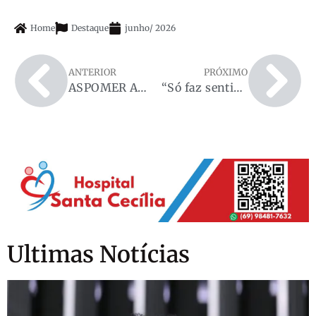
Home
Destaque
junho
/
2026
ANTERIOR
PRÓXIMO
ASPOMER AVISO DE DISPENSA DE LICITAÇÃO
“Só faz sentido estar na política, se for para melhorar a vida das pessoas”, diz Sílvia Cristina
Ultimas Notícias