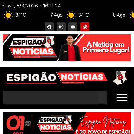
Brasil, 6/8/2026 - 16:11:25
34°C
7 Ago
34°C
8 Ago
33°