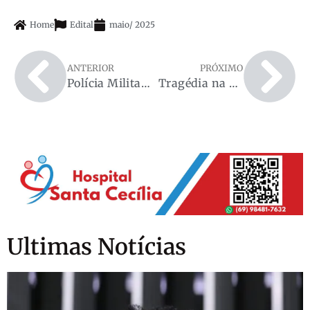
Home
Edital
maio
/
2025
ANTERIOR
PRÓXIMO
Polícia Militar age rápido, recupera moto roubada e prende suspeitos em Espigão
Tragédia na zona rural de Espigão do Oeste: criança perde a vida após afogamento
Ultimas Notícias