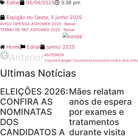
Edital
05/06/2025
3:38 pm
Espigão do Oeste,
5 junho 2025
AVISO DIPENSA ASPOMER 2025
Baixar
TERMO DE REF ASPOMER 2025
Baixar
Home
Edital
junho
/
2025
Anterior
ANTERIOR
“Liquida Espigão” movimenta economia local e atrai mi
Ultimas Notícias
ELEIÇÕES 2026:
Mães relatam
CONFIRA AS
anos de espera
NOMINATAS
por exames e
DOS
tratamentos
CANDIDATOS A
durante visita