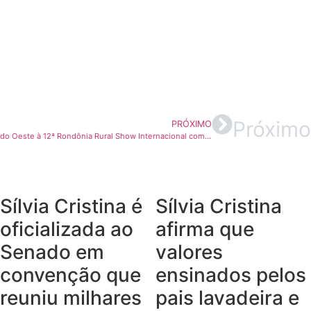
Próximo
PRÓXIMO
Sabino Produções leva nome de Espigão do Oeste à 12ª Rondônia Rural Show Internacional com excelência em sonorização e painéis de LED
Sílvia Cristina é
Sílvia Cristina
oficializada ao
afirma que
Senado em
valores
convenção que
ensinados pelos
reuniu milhares
pais lavadeira e