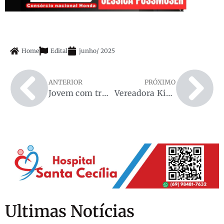
Home
Edital
junho
/
2025
ANTERIOR
PRÓXIMO
Jovem com transtorno mental é encontrado morto em Espigão do Oeste
Vereadora Kissila viabiliza entrega de 50 Vade Mecuns para estudantes de Direito em Espigão do Oeste
Ultimas Notícias