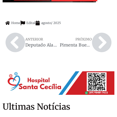
Home
Edital
agosto
/
2025
ANTERIOR
PRÓXIMO
Deputado Alan Queiroz solicita substituição de pontes por tubos Armco na RO-006, no Assentamento Joana D’Arc
Pimenta Bueno recebe o Circuito de Pesca Esportiva com o apoio do deputado Jean Mendonça
Ultimas Notícias