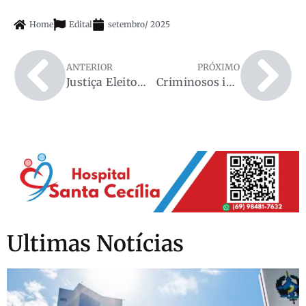
Home
Edital
setembro
/
2025
ANTERIOR
PRÓXIMO
Justiça Eleitoral rejeita ação por suposta fraude à cota de gênero em Espigão D’Oeste
Criminosos invadem residência e fazem família refém em Espigão do Oeste
Ultimas Notícias