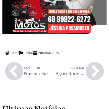
Home
Edital
outubro
/
2025
ANTERIOR
PRÓXIMO
Pimenta Bueno realiza Mega Feirão de Liquidação com apoio do deputado Jean Mendonça
Agricultores de Pimenta Bueno agradecem ao deputado Jean Mendonça por implementos agrícolas