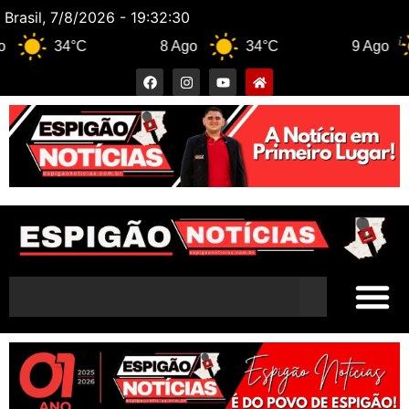
Brasil, 7/8/2026 - 19:32:31
34°C
8 Ago
34°C
9 Ago
32°