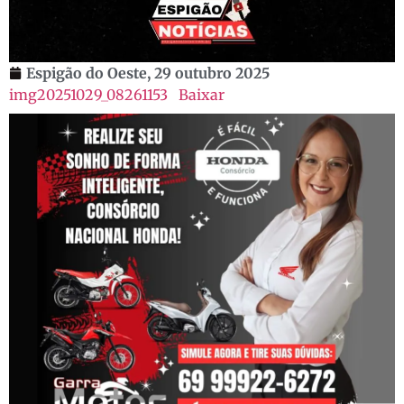
Espigão do Oeste,
29 outubro 2025
img20251029_08261153
Baixar