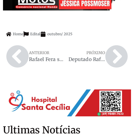
Home
Edital
outubro
/
2025
ANTERIOR
PRÓXIMO
Rafael Fera se reúne com pecuaristas e reforça compromisso com setor produtivo de Rondônia
Deputado Rafael Fera denuncia desapropriação de sitiantes em Rondônia na tribuna da Câmara Federal
Ultimas Notícias