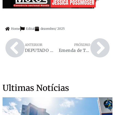
Home
Edital
dezembro
/
2025
ANTERIOR
PRÓXIMO
DEPUTADO RAFAEL FERA DENUNCIA COLAPSO NA SAÚDE APÓS FISCALIZAÇÃO NO HOSPITAL JOÃO PAULO II
Emenda de Thiago Flores fortalece Conselhos Tutelares em Rondônia
Ultimas Notícias