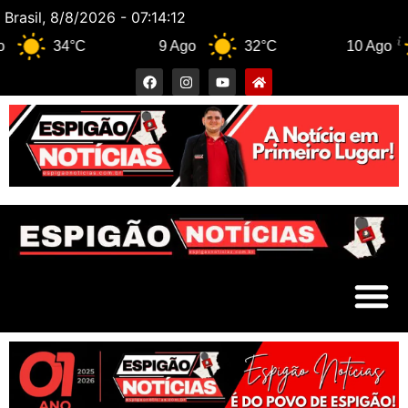
Brasil, 8/8/2026 - 07:14:13
34°C
9 Ago
32°C
10 Ago
34