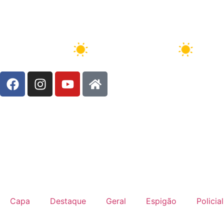
Brasil, 6/8/2026 - 19:50:39
7 Ago
34°C
8 Ago
33°C
Capa
Destaque
Geral
Espigão
Policial