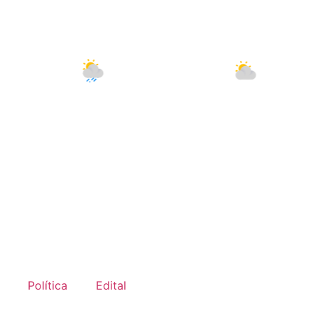
9 Ago
30°C
10 Ago
33°C
11
Política
Edital