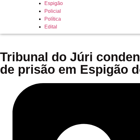
Espigão
Policial
Política
Edital
Tribunal do Júri conde
de prisão em Espigão d