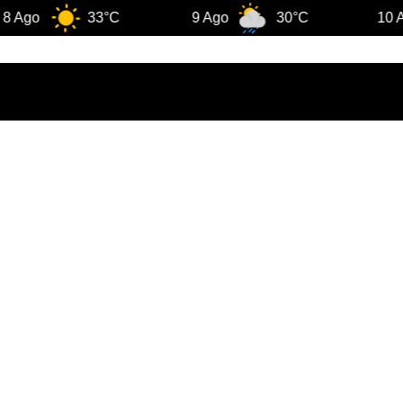
33°C
9 Ago
30°C
10 Ago