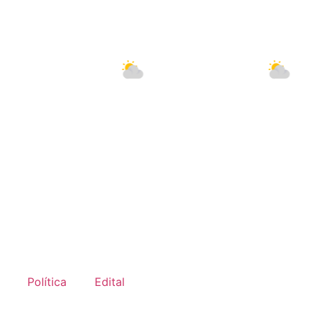
C
10 Ago
33°C
11 Ago
30°C
Política
Edital