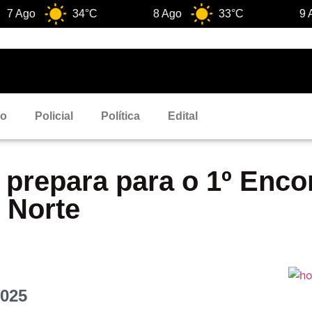
go
34°C
8 Ago
33°C
9 Ago
ão
Policial
Política
Edital
prepara para o 1º Enco
 Norte
2025