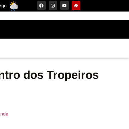
30°C
10 Ago
33°C
11 Ago
ntro dos Tropeiros