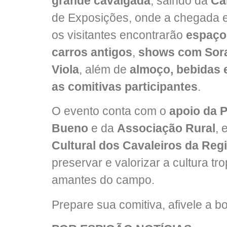
grande cavalgada
, saindo da
Ca
de Exposições, onde a chegada es
os visitantes encontrarão
espaço
carros antigos
,
shows com Sorai
Viola
, além de
almoço, bebidas e
as comitivas participantes
.
O evento conta com o
apoio da P
Bueno
e da
Associação Rural
, 
Cultural dos Cavaleiros da Reg
preservar e valorizar a cultura tro
amantes do campo.
Prepare sua comitiva, afivele a b