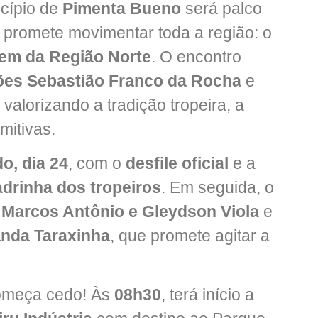
icípio de
Pimenta Bueno
será palco
 promete movimentar toda a região: o
Bem da Região Norte
. O encontro
ões Sebastião Franco da Rocha
e
 valorizando a tradição tropeira, a
mitivas.
o, dia 24
, com o
desfile oficial
e a
drinha dos tropeiros
. Em seguida, o
Marcos Antônio e Gleydson Viola
e
nda Taraxinha
, que promete agitar a
começa cedo! Às
08h30
, terá início a