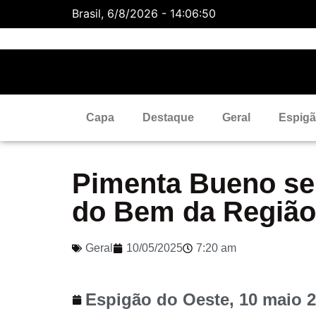
Brasil, 6/8/2026 - 14:06:51
Rondonia
6 Ago
34°C
7 A
Capa
Destaque
Geral
Espig
Pimenta Bueno se 
do Bem da Região
Geral
10/05/2025
7:20 am
Espigão do Oeste,
10 maio 