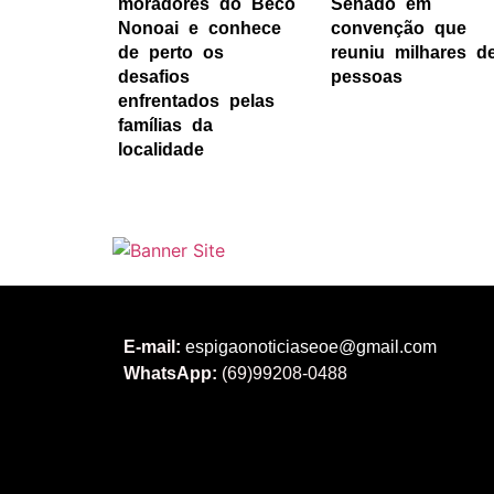
moradores do Beco
Senado em
Nonoai e conhece
convenção que
de perto os
reuniu milhares d
desafios
pessoas
enfrentados pelas
famílias da
localidade
E-mail:
espigaonoticiaseoe@gmail.com
WhatsApp:
(69)99208-0488