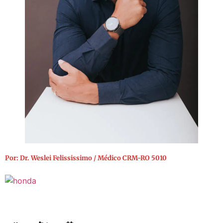
Por: Dr. Weslei Felississimo / Médico CRM-RO 5010