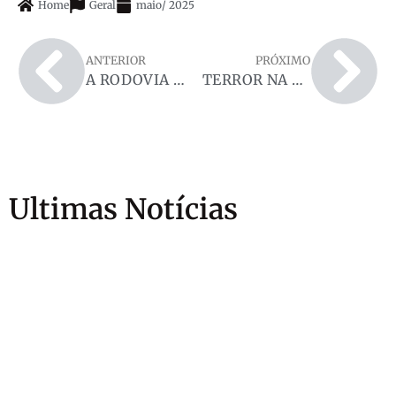
Home
Geral
maio
/
2025
ANTERIOR
PRÓXIMO
A RODOVIA DA MORTE: RO-387 SEGUE COLOCANDO VIDAS EM RISCO SEM AÇÃO EFETIVA DO GOVERNO
TERROR NA MADRUGADA: Polícia Civil prende estuprador reincidente em Espigão do Oeste
Ultimas Notícias