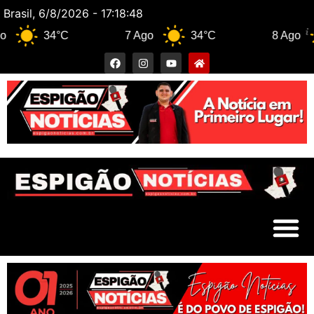
Brasil, 6/8/2026 - 17:18:49
34°C
7 Ago
34°C
8 Ago
3