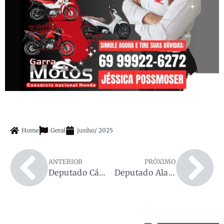
Home
Geral
junho
/
2025
ANTERIOR
PRÓXIMO
Deputado Cássio Gois destaca aprovação de projeto que valoriza os mesários voluntários em Rondônia
Deputado Alan Queiroz institui capelania escolar voluntária na rede pública de Rondônia