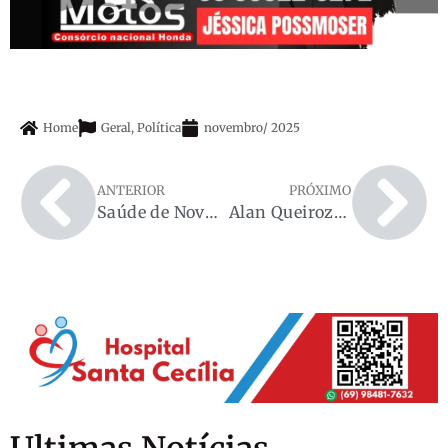
Home
Geral
,
Política
novembro
/
2025
ANTERIOR
PRÓXIMO
Saúde de Nova Brasilândia ganha reforço com apoio do deputado Jean Mendonça
Alan Queiroz destina R$ 900 mil para aquisição de medicamentos em Pimenta Bueno