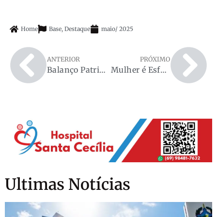
Home
Base
,
Destaque
maio
/
2025
ANTERIOR
PRÓXIMO
Balanço Patrimonial Associação Dos Pomeranos De Espigão Do Oeste – ASPOMER
Mulher é Esfaqueada Durante Briga em Bar no Bairro Jorge Teixeira
Ultimas Notícias