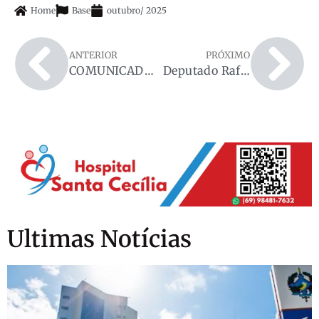
Home
Base
outubro
/
2025
ANTERIOR
PRÓXIMO
COMUNICADO DE RECEBIMENTO DE RECURSOS – ASPRUNE
Deputado Rafael Fera anuncia 200 casas do programa “Minha Casa, Minha Vida” para Ariquemes
Ultimas Notícias