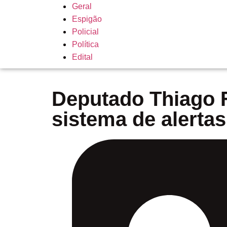
Geral
Espigão
Policial
Política
Edital
Deputado Thiago F
sistema de alerta