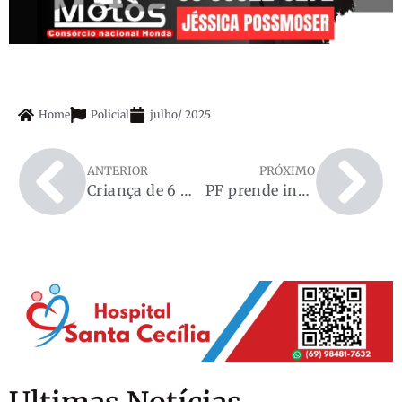
Home
Policial
julho
/
2025
ANTERIOR
PRÓXIMO
Criança de 6 anos e motociclista ficam feridos após atropelamento em Cacoal
PF prende indivíduo transportando 40 kg de drogas em caminhão