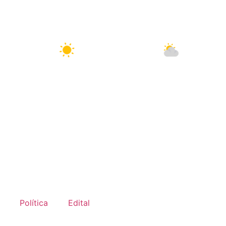
10 Ago
34°C
11 Ago
32°C
12 
Política
Edital