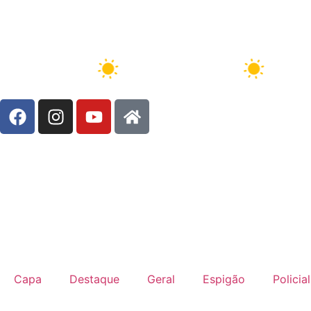
Brasil, 7/8/2026 - 15:22:05
8 Ago
34°C
9 Ago
32°C
Capa
Destaque
Geral
Espigão
Policial