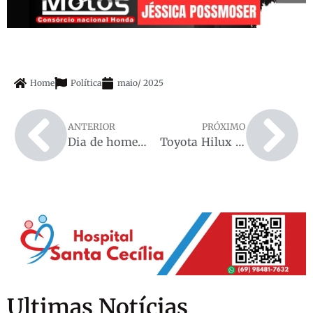
Home
Política
maio
/
2025
ANTERIOR
PRÓXIMO
Dia de homenagens: Deputado Alan Queiroz realiza homenagens a padroeira de Porto Velho e aos 50 anos da Missão Marcelina em Rondônia
Toyota Hilux é furtada em Espigão do Oeste durante a madrugada
Ultimas Notícias