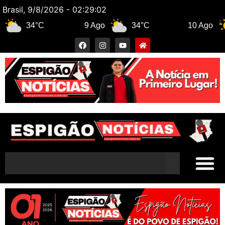
Brasil, 9/8/2026 - 02:29:03
34°C
9 Ago
34°C
10 Ago
3