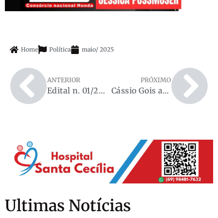
Home
Política
maio
/
2025
ANTERIOR
PRÓXIMO
Edital n. 01/2025 Comissão Eleitoral/SINDSMEO -Comunica a realização de Eleição do Sindicato dosServidores Públicos Municipais de Espigão do Oeste
Cássio Gois assegura R$ 100 mil para campanha de castração de animais em Pimenta Bueno
Ultimas Notícias