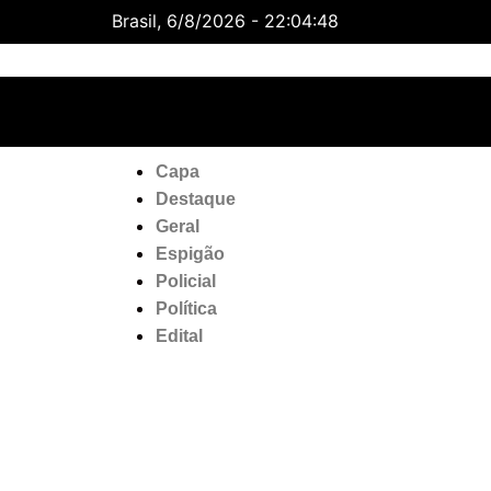
Brasil, 6/8/2026 - 22:04:49
Rondonia
6 Ago
34°C
7 Ag
Capa
Destaque
Geral
Espigão
Policial
Política
Edital