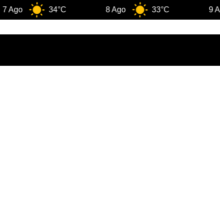
o
34°C
8 Ago
33°C
9 Ago