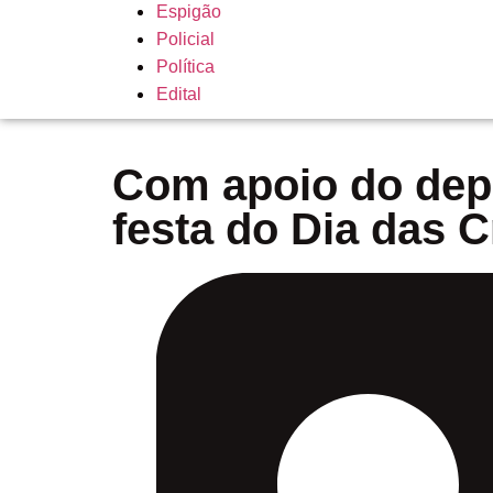
Espigão
Policial
Política
Edital
Com apoio do depu
festa do Dia das C