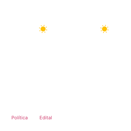
8 Ago
33°C
9 Ago
32°C
Política
Edital