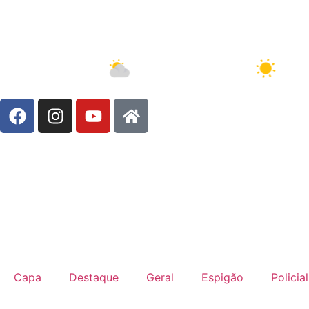
Brasil, 6/8/2026 - 00:15:51
6 Ago
34°C
7 Ago
33°C
Capa
Destaque
Geral
Espigão
Policial