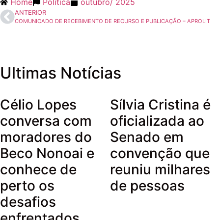
Home
Política
outubro
/
2025
ANTERIOR
COMUNICADO DE RECEBIMENTO DE RECURSO E PUBLICAÇÃO – APROLIT
Ultimas Notícias
Célio Lopes
Sílvia Cristina é
conversa com
oficializada ao
moradores do
Senado em
Beco Nonoai e
convenção que
conhece de
reuniu milhares
perto os
de pessoas
desafios
enfrentados