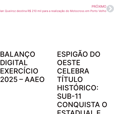
PRÓXIMO
an Queiroz destina R$ 210 mil para a realização do Motocross em Porto Velho
BALANÇO
ESPIGÃO DO
DIGITAL
OESTE
EXERCÍCIO
CELEBRA
2025 – AAEO
TÍTULO
HISTÓRICO:
SUB-11
CONQUISTA O
ESTADUAL E