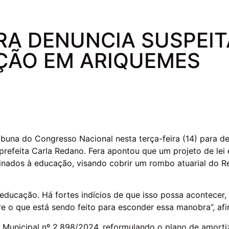
A DENUNCIA SUSPEITA
ÇÃO EM ARIQUEMES
ibuna do Congresso Nacional nesta terça-feira (14) para d
prefeita Carla Redano. Fera apontou que um projeto de lei
inados à educação, visando cobrir um rombo atuarial do Re
educação. Há fortes indícios de que isso possa acontecer,
re o que está sendo feito para esconder essa manobra”, afi
ei Municipal nº 2.898/2024, reformulando o plano de amorti