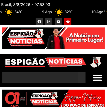
Brasil, 8/8/2026 - 07:53:04
34°C
9 Ago
32°C
10 Ago
3