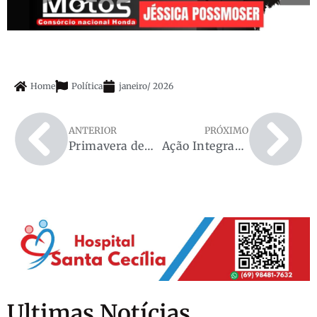
Home
Política
janeiro
/
2026
ANTERIOR
PRÓXIMO
Primavera de Rondônia recebe investimento de R$ 600 mil para reforma da UBS
Ação Integrada da GCM e Polícia Militar Reforça Segurança e Proteção à Saúde Pública em Espigão D’Oeste
Ultimas Notícias