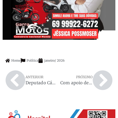
Home
Política
janeiro
/
2026
ANTERIOR
PRÓXIMO
Deputado Cássio Gois participa da entrega de mais de R$ 60 mil em equipamentos à ABIC e fortalece atendimento aos idosos de Cacoal
Com apoio de Rafael Fera e Léo Moraes, Flori Cordeiro entra na disputa pelo Governo de Rondônia