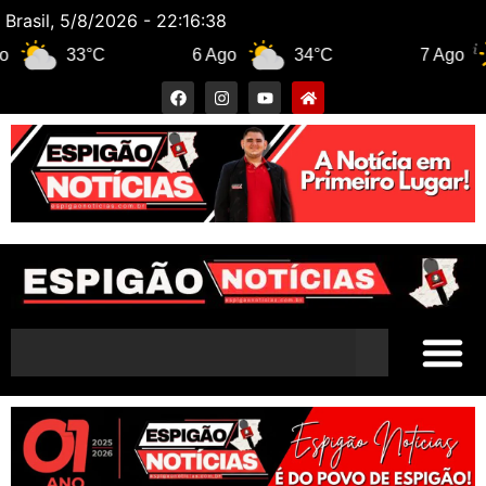
Brasil, 5/8/2026 - 22:16:39
33°C
6 Ago
34°C
7 Ago
3