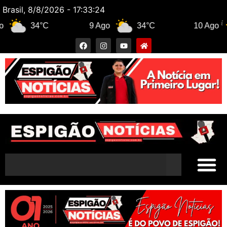
Brasil, 8/8/2026 - 17:33:25
34°C
9 Ago
34°C
10 Ago
3