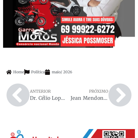
Home
Política
maio
/
2026
ANTERIOR
PRÓXIMO
Dr. Célio Lopes destaca direito ao BPC/LOAS e orienta famílias de Rondônia sobre acesso ao benefício
Jean Mendonça confirma R$ 3,8 milhões para obras na Escola Municipal Emanuel Osvaldo Moreira