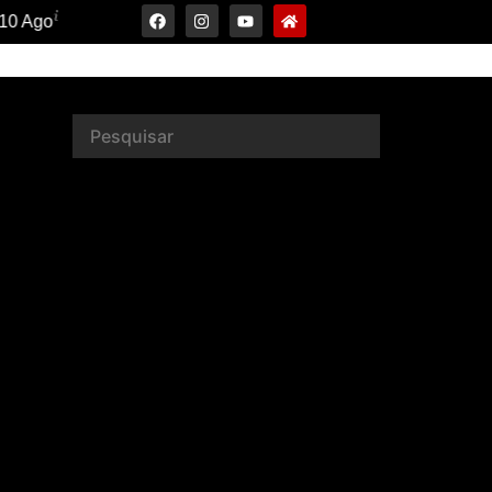
34°C
11 Ago
32°C
12 Ago