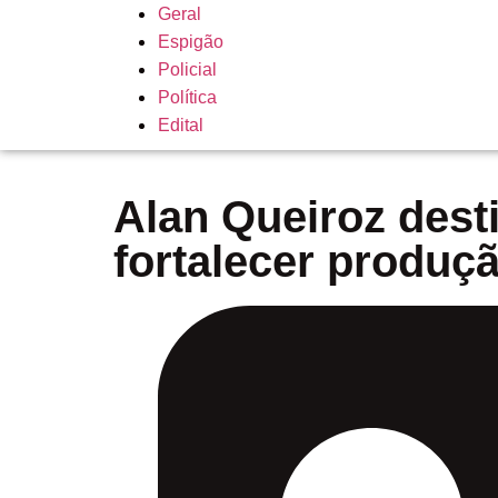
Geral
Espigão
Policial
Política
Edital
Alan Queiroz dest
fortalecer produç