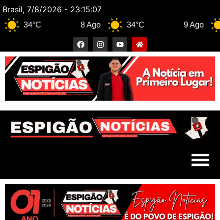
Brasil, 7/8/2026 - 23:15:08
34°C
8 Ago
34°C
9 Ago
32°