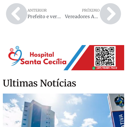
ANTERIOR
PRÓXIMO
Prefeito e vereador agradecem deputado Jean Mendonça pela liberação de recursos, em Ministro Andreazza
Vereadores Amilton Alves, Gilmar Loose e Genésio Mateus Participam de Reunião com Secretário de Saúde Wil para Tratar de Demandas da Zona Rural
Ultimas Notícias