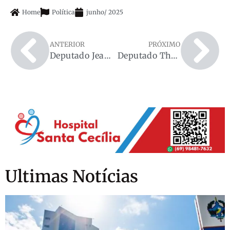
Home
Política
junho
/
2025
ANTERIOR
PRÓXIMO
Deputado Jean Mendonça destina R$ 200 mil para Casa de Apoio a pacientes com câncer
Deputado Thiago Flores assina pedido de reunião sobre PEC dos ex-territórios
Ultimas Notícias