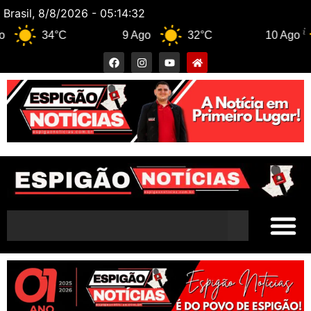
Brasil, 8/8/2026 - 05:14:33
34°C
9 Ago
32°C
10 Ago
3